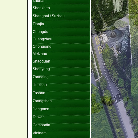
Zhuhai
Shenzhen
Shanghai / Suzhou
Tianjin
Chengdu
Guangzhou
Chongqing
Meizhou
Shaoguan
Shenyang
Zhaoqing
Huizhou
Foshan
Zhongshan
Jiangmen
Taiwan
Cambodia
Vietnam