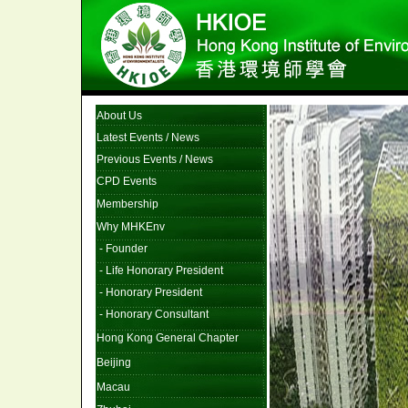
About Us
Latest Events / News
Previous Events / News
CPD Events
Membership
Why MHKEnv
-
Founder
-
Life Honorary President
-
Honorary President
-
Honorary Consultant
Hong Kong General Chapter
Beijing
Macau