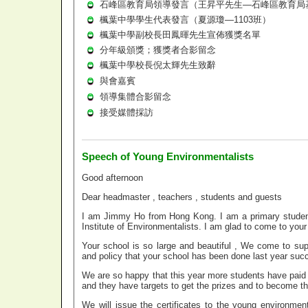
石峰區教育局領導發言（王昇平先生—石峰區教育局
楓葉中學學生代表發言（夏源瓊—1103班）
楓葉中學副校長田鳳暉先生宣佈獲獎名單
分年級頒獎；獲獎者合影留念
楓葉中學校長倪太輝先生致辭
與會嘉賓
領導集體合影留念
接受媒體採訪
Speech of Young Environmentalists
Good afternoon
Dear headmaster , teachers , students and guests
I am Jimmy Ho from Hong Kong. I am a primary stude
Institute of Environmentalists. I am glad to come to you
Your school is so large and beautiful , We come to sup
and policy that your school has been done last year succ
We are so happy that this year more students have paid m
and they have targets to get the prizes and to become t
We will issue the certificates to the young environmenta