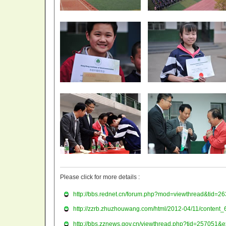
Please click for more details :
http://bbs.rednet.cn/forum.php?mod=viewthread&tid=
http://zzrb.zhuzhouwang.com/html/2012-04/11/content
http://bbs.zznews.gov.cn/viewthread.php?tid=257051