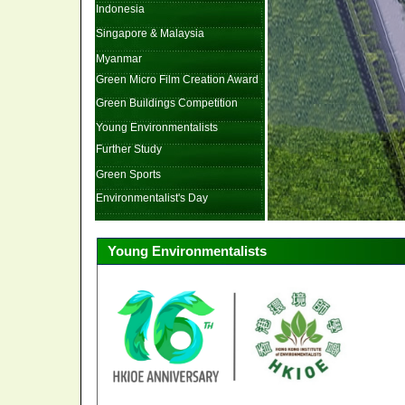
Indonesia
Singapore & Malaysia
Myanmar
Green Micro Film Creation Award
Green Buildings Competition
Young Environmentalists
Further Study
Green Sports
Environmentalist's Day
Young Environmentalists